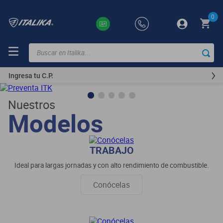
0
Buscar en Italika...
TÉRMINOS
MÁS
Ingresa tu C.P.
BUSCADOS
ft150
Nuestros
Modelos
motocicletas
motoneta
TRABAJO
250z
Ideal para largas jornadas y con alto rendimiento de combustible.
dm
Conócelas
motos
vortex
300z