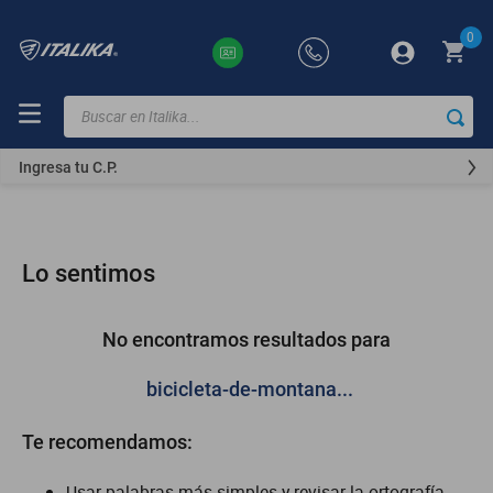
0
Buscar en Italika...
TÉRMINOS
MÁS
Ingresa tu C.P.
BUSCADOS
ft150
motocicletas
Lo sentimos
motoneta
250z
No encontramos resultados para
dm
bicicleta-de-montana...
motos
Te recomendamos:
vortex
300z
Usar palabras más simples y revisar la ortografía