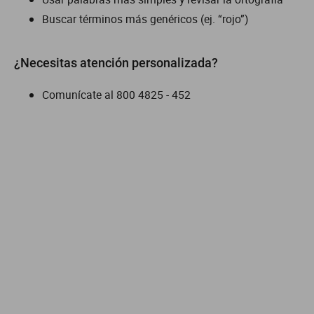
Buscar términos más genéricos (ej. “rojo”)
dm 300
cuatrimotos
¿Necesitas atención personalizada?
Comunícate al
800 4825 - 452