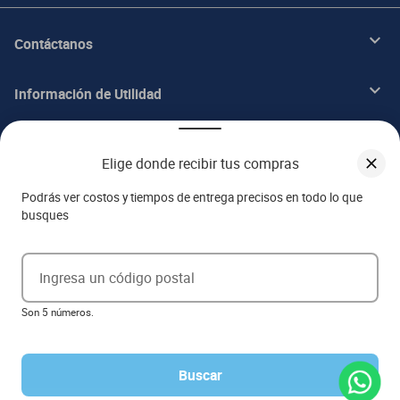
Contáctanos
Información de Utilidad
Beneficios
Elige donde recibir tus compras
Acerca de ITALIKA
Podrás ver costos y tiempos de entrega precisos en todo lo que
busques
Aviso de privacidad
Ingresa un código postal
Ejerce tus derechos ARCO
Son 5 números.
Términos y condiciones
Términos de promociones
Las promociones de
www.italika.mx
pueden diferir de las promociones publicadas en tienda. El
formato de los precios puede verse afectado por las configuraciones y diferencia de navegadores
Buscar
Derechos reservados 2023 Grupo Italika