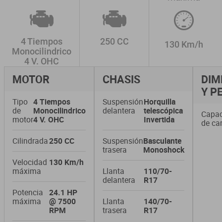
4 Tiempos
250 CC
130 Km/h
Monocilindrico
4 V. OHC
MOTOR
CHASIS
DIM
Y P
Tipo
4 Tiempos
Suspensión
Horquilla
de
Monocilindrico
delantera
telescópica
Capa
motor
4 V. OHC
Invertida
de ca
Cilindrada
250 CC
Suspensión
Basculante
trasera
Monoshock
Velocidad
130 Km/h
máxima
Llanta
110/70-
delantera
R17
Potencia
24.1 HP
máxima
@ 7500
Llanta
140/70-
RPM
trasera
R17