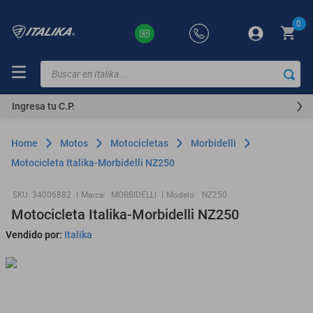
0
Buscar en Italika...
TÉRMINOS
MÁS
Ingresa tu C.P.
BUSCADOS
ft150
Motos
Motocicletas
Morbidelli
motocicletas
Motocicleta Italika-Morbidelli NZ250
motoneta
:
34006882
Marca:
MORBIDELLI
Modelo:
NZ250
250z
Motocicleta Italika-Morbidelli NZ250
dm
Vendido por:
Italika
motos
300z
vortex