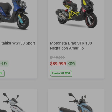
Italika WS150 Sport
Motoneta Drag STR 180
Negra con Amarillo
$119,999
$89,999
-
31
%
-
25
%
SI
Hasta
20
MSI