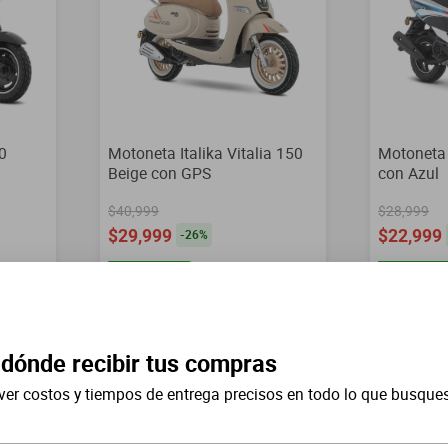
0
Motoneta Italika Vitalia 150
Motoneta 
Beige con GPS
con Azul
$40,999
$28,999
$29,999
$22,999
-
26
%
Hasta
20
MSI
Hasta
20
M
 dónde recibir tus compras
ver costos y tiempos de entrega precisos en todo lo que busque