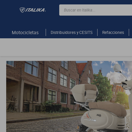
Buscar en Italika...
TÉRMINOS MÁS BUSCADOS
ft150
Motocicletas
Distribuidores y CESITS
Refacciones
motocicletas
motoneta
250z
dm
motos
300z
vortex
dm 300
cuatrimotos