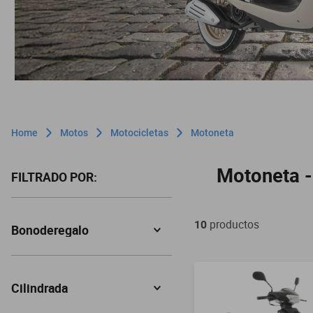
Motos
Motocicletas
Motoneta
Motoneta -
Filtros
10
productos
Bonoderegalo
False
(
10
)
Cilindrada