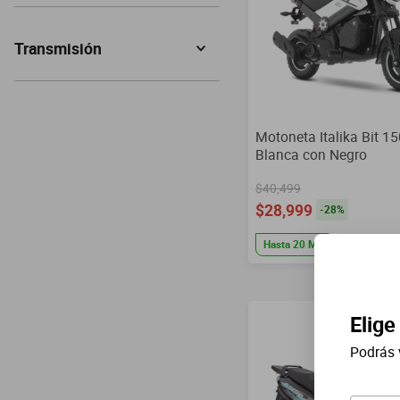
Motoneta
(
10
)
Transmisión
Automática
(
9
)
Motoneta Italika Bit 15
Blanca con Negro
$40,499
$28,999
-
28
%
Hasta
20
MSI
Elige
Podrás 