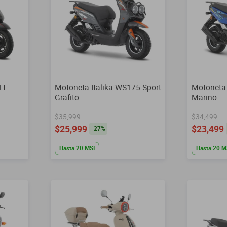
LT
Motoneta Italika WS175 Sport
Motoneta 
Grafito
Marino
$35,999
$34,499
$25,999
$23,499
-
27
%
Hasta
20
MSI
Hasta
20
M