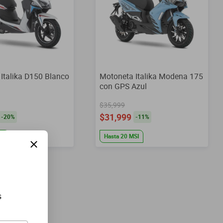
Italika D150 Blanco
Motoneta Italika Modena 175
con GPS Azul
$35,999
$31,999
-
20
%
-
11
%
SI
Hasta
20
MSI
s