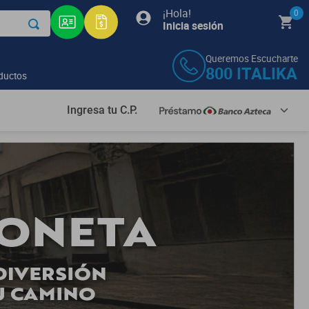
¡Hola!
0
Inicia sesión
Queremos Escucharte
800
ITALIKA
ductos
Ingresa tu C.P.