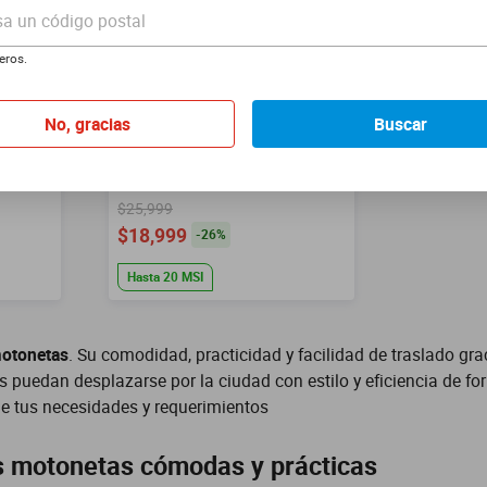
sa un código postal
eros.
No, gracias
Buscar
0
Motoneta Italika D125 Azul
con Negro
$25,999
$18,999
-
26
%
Hasta
20
MSI
otonetas
. Su comodidad, practicidad y facilidad de traslado gra
 puedan desplazarse por la ciudad con estilo y eficiencia de fo
de tus necesidades y requerimientos
s motonetas cómodas y prácticas