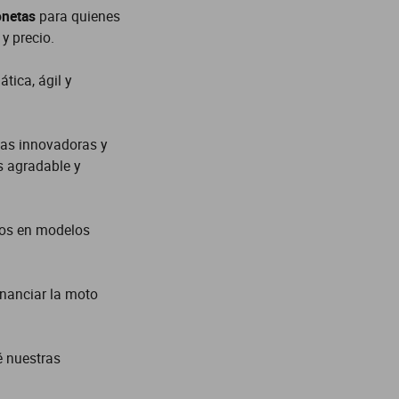
netas
para quienes
y precio.
tica, ágil y
cas innovadoras y
s agradable y
tos en modelos
financiar la moto
é nuestras