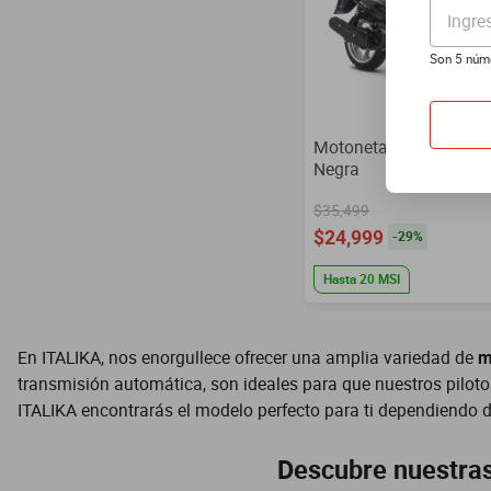
Ingre
Son 5 núm
Motoneta Italika DS15
Negra
$35,499
$24,999
-
29
%
Hasta
20
MSI
En ITALIKA, nos enorgullece ofrecer una amplia variedad de
m
transmisión automática, son ideales para que nuestros pilotos
ITALIKA encontrarás el modelo perfecto para ti dependiendo 
Descubre nuestra