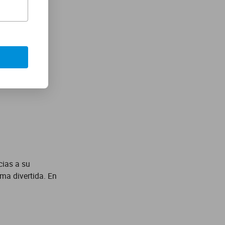
cias a su
rma divertida. En