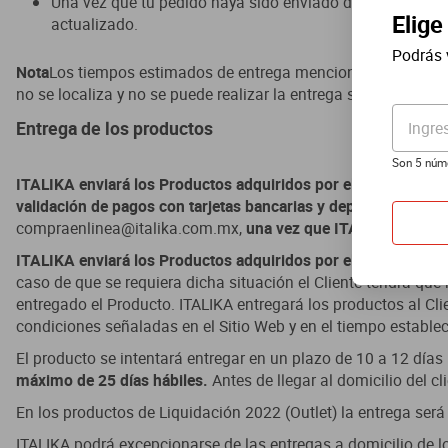
Elige
Podrás 
Ingre
Son 5 núm