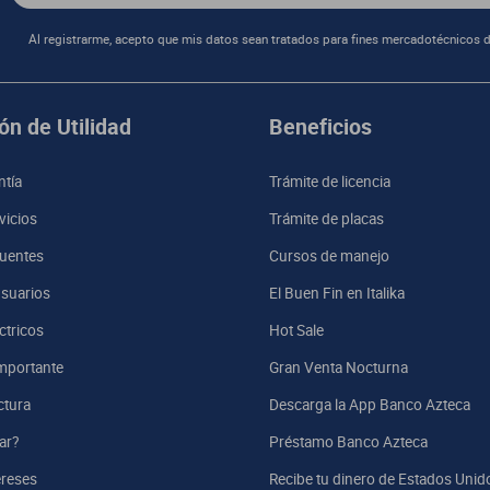
Al registrarme, acepto que mis datos sean tratados para fines mercadotécnicos d
ón de Utilidad
Beneficios
ntía
Trámite de licencia
vicios
Trámite de placas
uentes
Cursos de manejo
suarios
El Buen Fin en Italika
ctricos
Hot Sale
mportante
Gran Venta Nocturna
ctura
Descarga la App Banco Azteca
ar?
Préstamo Banco Azteca
ereses
Recibe tu dinero de Estados Unid