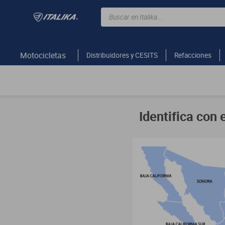
Buscar en Italika...
TÉRMINOS MÁS BUSCADOS
ft150
Motocicletas
Distribuidores y CESITS
Refacciones
motocicletas
motoneta
250z
dm
motos
vortex
300z
dm 300
cuatrimotos