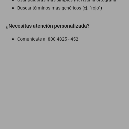
Buscar términos más genéricos (ej. “rojo”)
dm 300
cuatrimotos
¿Necesitas atención personalizada?
Comunícate al
800 4825 - 452