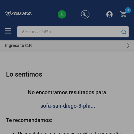
0
Buscar en Italika...
TÉRMINOS
MÁS
Ingresa tu C.P.
BUSCADOS
ft150
motocicletas
Lo sentimos
motoneta
250z
No encontramos resultados para
dm
sofa-san-diego-3-pla...
motos
Te recomendamos:
300z
vortex
Usar palabras más simples y revisar la ortografía