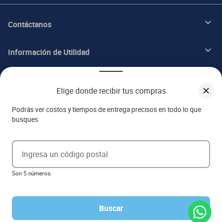
Contáctanos
Información de Utilidad
Beneficios
Elige donde recibir tus compras
Acerca de ITALIKA
Podrás ver costos y tiempos de entrega precisos en todo lo que
busques
Aviso de privacidad
Ingresa un código postal
Ejerce tus derechos ARCO
Son 5 números.
Términos y condiciones
Términos de promociones
Las promociones de
www.italika.mx
pueden diferir de las promociones publicadas en tienda. El
formato de los precios puede verse afectado por las configuraciones y diferencia de navegadores
Buscar
Derechos reservados 2023 Grupo Italika