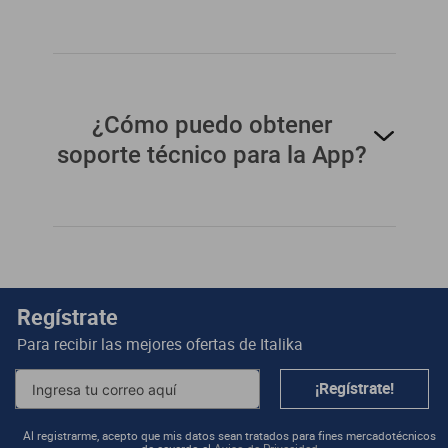
La App ITALIKA+ emplea encriptación de datos y
autenticación de usuario para garantizar la
seguridad en todas tus operaciones.
¿Cómo puedo obtener
soporte técnico para la App?
Puedes obtener soporte técnico a través del chat
en vivo disponible en la app o contactar a
nuestro servicio al cliente.
Regístrate
Para recibir las mejores ofertas de
Italika
¡Regístrate!
Al registrarme, acepto que mis datos sean tratados para fines mercadotécnicos