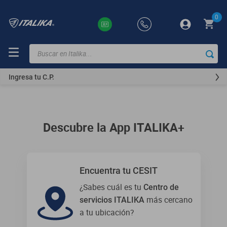
0
Buscar en Italika...
TÉRMINOS
MÁS
Ingresa tu C.P.
BUSCADOS
ft150
motocicletas
Descubre la App ITALIKA+
motoneta
250z
dm
Encuentra tu CESIT
¿Sabes cuál es tu
Centro de
motos
más cercano
servicios ITALIKA
300z
a tu ubicación?
vortex