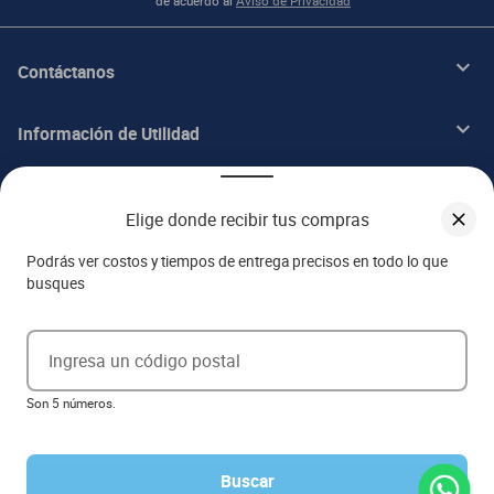
de acuerdo al
Aviso de Privacidad
Contáctanos
Información de Utilidad
Beneficios
Elige donde recibir tus compras
Acerca de ITALIKA
Podrás ver costos y tiempos de entrega precisos en todo lo que
busques
Aviso de privacidad
Ingresa un código postal
Ejerce tus derechos ARCO
Son 5 números.
Términos y condiciones
Términos de promociones
Las promociones de
www.italika.mx
pueden diferir de las promociones publicadas en tienda. El
formato de los precios puede verse afectado por las configuraciones y diferencia de navegadores
Buscar