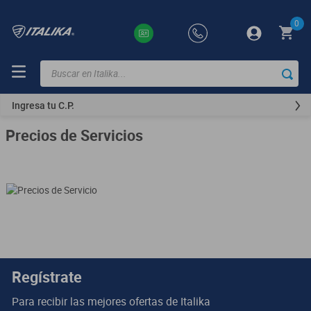
0
Buscar en Italika...
TÉRMINOS
MÁS
Ingresa tu C.P.
BUSCADOS
Precios de Servicios
ft150
motocicletas
motoneta
250z
dm
motos
Regístrate
300z
Para recibir las mejores ofertas de
Italika
vortex