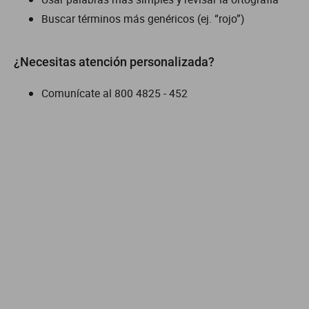
Buscar términos más genéricos (ej. “rojo”)
dm 300
cuatrimotos
¿Necesitas atención personalizada?
Comunícate al
800 4825 - 452