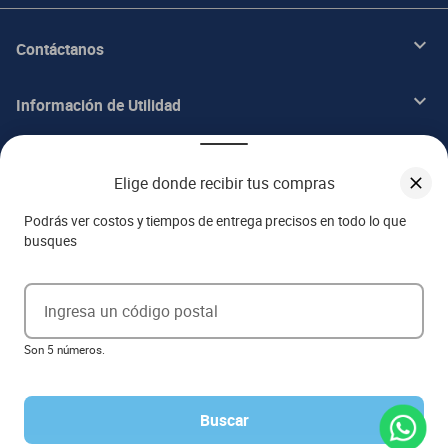
Contáctanos
Información de Utilidad
Beneficios
Elige donde recibir tus compras
Acerca de ITALIKA
Podrás ver costos y tiempos de entrega precisos en todo lo que
busques
Aviso de privacidad
Ingresa un código postal
Ejerce tus derechos ARCO
Son 5 números.
Términos y condiciones
Términos de promociones
Las promociones de
www.italika.mx
pueden diferir de las promociones publicadas en tienda. El
formato de los precios puede verse afectado por las configuraciones y diferencia de navegadores
Buscar
Derechos reservados 2023 Grupo Italika