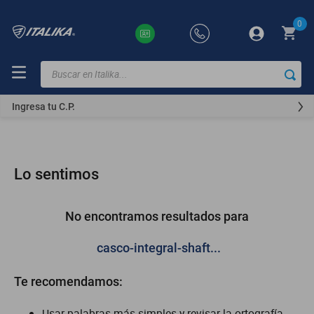
0
Buscar en Italika...
TÉRMINOS
MÁS
Ingresa tu C.P.
BUSCADOS
ft150
motocicletas
Lo sentimos
motoneta
250z
No encontramos resultados para
dm
casco-integral-shaft...
motos
Te recomendamos:
300z
vortex
Usar palabras más simples y revisar la ortografía