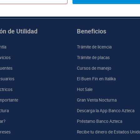
Al registrarme, acepto que mis datos sean tratados para fines mercadotécnicos d
ón de Utilidad
Beneficios
ntía
Trámite de licencia
vicios
Trámite de placas
uentes
Cursos de manejo
suarios
El Buen Fin en Italika
ctricos
Hot Sale
mportante
Gran Venta Nocturna
ctura
Descarga la App Banco Azteca
ar?
Préstamo Banco Azteca
ereses
Recibe tu dinero de Estados Unid