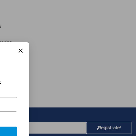
o
sados
abra
 búsqueda
no deseado
s
¡Regístrate!