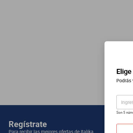
Elige
Podrás 
Ingre
Son 5 núm
Regístrate
Para recibir las mejores ofertas de
Italika