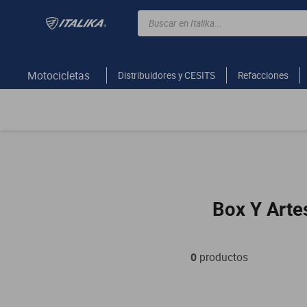
Buscar en Italika...
TÉRMINOS MÁS BUSCADOS
ft150
Motocicletas
Distribuidores y CESITS
Refacciones
motocicletas
motoneta
250z
dm
motos
Box Y Arte
300z
vortex
dm 300
0
productos
cuatrimotos