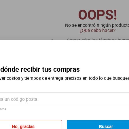
OOPS!
No se encontró ningún product
¿Qué debo hacer?
Comprueba los términos ingre
Intenta utilizar una sola pal
Utiliza términos genéricos en la
Intenta buscar sinónimos del térmi
 dónde recibir tus compras
ver costos y tiempos de entrega precisos en todo lo que busque
sa un código postal
eros.
No, gracias
Buscar