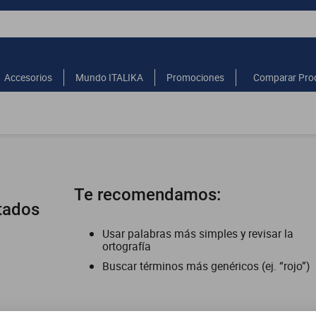
Accesorios
Mundo ITALIKA
Promociones
Comparar Pro
Te recomendamos:
tados
Usar palabras más simples y revisar la
ortografía
Buscar términos más genéricos (ej. “rojo”)