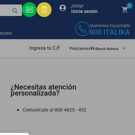
¡Hola!
0
Inicia sesión
Queremos Escucharte
800
ITALIKA
ductos
Ingresa tu C.P.
¿Necesitas atención
personalizada?
Comunícate al
800 4825 - 452