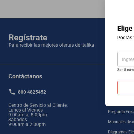
Elige
Regístrate
Podrás 
Para recibir las mejores ofertas de
Italika
Ingre
Son 5 núm
Contáctanos
Informaci
800 4825452
Poliza de gara
Precios de ser
Centro de Servicio al Cliente:

Lunes al Viernes

Pregunta Frec
9:00am a  8:00pm 

Sábados

Manuales de u
9:00am a 2:00pm
Diagramas Elé