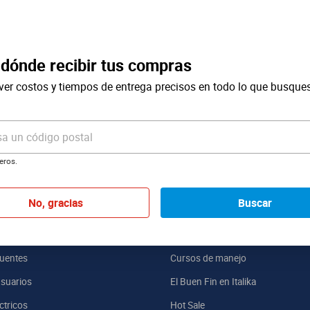
 dónde recibir tus compras
ver costos y tiempos de entrega precisos en todo lo que busque
Al registrarme, acepto que mis datos sean tratados para fines mercadotécnicos d
sa un código postal
eros.
ón de Utilidad
Beneficios
No, gracias
Buscar
ntía
Trámite de licencia
vicios
Trámite de placas
uentes
Cursos de manejo
suarios
El Buen Fin en Italika
ctricos
Hot Sale