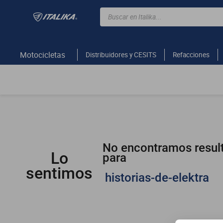
Buscar en Italika...
TÉRMINOS MÁS BUSCADOS
ft150
Motocicletas
Distribuidores y CESITS
Refacciones
motocicletas
motoneta
250z
dm
motos
No encontramos resul
300z
Lo
para
vortex
sentimos
historias-de-elektra
dm 300
cuatrimotos