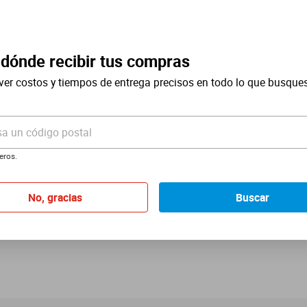
 dónde recibir tus compras
 tus apps favoritas
ver costos y tiempos de entrega precisos en todo lo que busque
x + 12 Mpx
sa un código postal
eros.
No, gracias
Buscar
níficas fotos de paisajes, obteniendo detalles finos y tomando selfies fab
GPS
Sí
Procesador
A16 Bionic