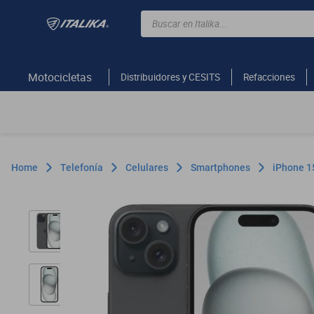
Buscar en Italika...
TÉRMINOS MÁS BUSCADOS
ft150
Motocicletas
Distribuidores y CESITS
Refacciones
motocicletas
motoneta
250z
dm
Telefonía
Celulares
Smartphones
iPhone 1
motos
300z
vortex
dm 300
cuatrimotos