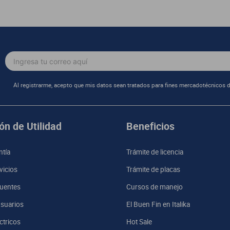
ción y aplicaciones sin problema, además su memoria RAM en conjunto con 
Resolución
1179 x 2556
iciente.
Tipo de SIM
Nano
 gracias a su gran batería de 3,349 mAh que alimenta tu teléfono.
WI-FI
Sí
Cámara Frontal
12 Mpx
Al registrarme, acepto que mis datos sean tratados para fines mercadotécnicos d
Capacidad de Batería (mAh)
3,349 mAh
1 Smartphone, Cab
Contenido del Empaque
carga USB-C, e Inst
ón de Utilidad
Beneficios
ntía
Trámite de licencia
vicios
Trámite de placas
uentes
Cursos de manejo
suarios
El Buen Fin en Italika
ctricos
Hot Sale