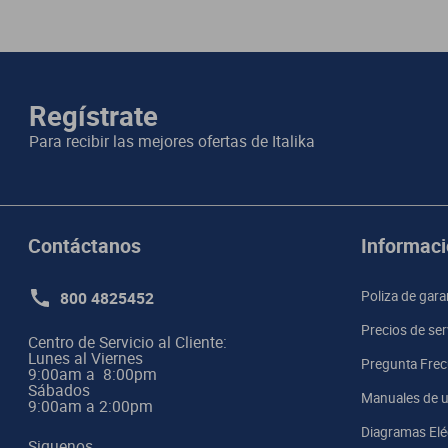
Su memoria interna te permitirá transportar gran cantidad de informa
Modelo
IPHONE 15
operativo te permitirán trabajar en múltiples tareas a la vez de manera ef
Garantía con Proveedor
1 Año
Disfruta desde el amanecer hasta el anochecer para trabajar o divertirte
Memoria Interna
128 GB
Regístrate
Adquiérelo con tu crédito y aprovecha nuestro envío a domicilio.
Para recibir las mejores ofertas de
Italika
Redes
5G
Sensores
Desbloqueo facial
Sistema Operativo
iOS
Contáctanos
Informaci
Bluetooth
Sí
800 4825452
Poliza de gara
Cámara Trasera
48 Mpx + 12 Mpx
Precios de ser
Centro de Servicio al Cliente:

Color
Negro
Lunes al Viernes

Pregunta Frec
9:00am a  8:00pm 

Sábados

Manuales de u
9:00am a 2:00pm
Diagramas Elé
Siguenos