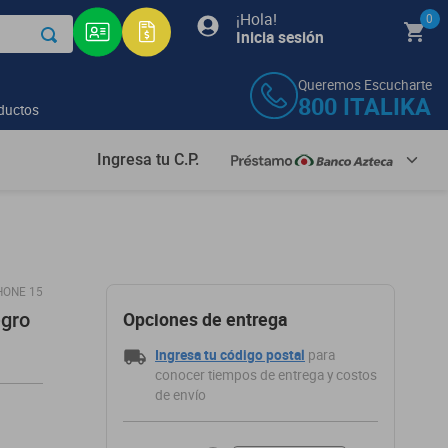
¡Hola!
0
Inicia sesión
Queremos Escucharte
800
ITALIKA
ductos
Ingresa tu C.P.
HONE 15
Opciones de entrega
egro
Ingresa tu código postal
para
conocer tiempos de entrega y costos
de envío