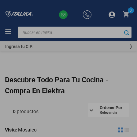
0
Buscar en Italika...
TÉRMINOS
MÁS
Ingresa tu C.P.
BUSCADOS
ft150
motocicletas
Descubre Todo Para Tu Cocina -
motoneta
Compra En Elektra
250z
dm
Ordenar Por
0
productos
Relevancia
motos
vortex
Vista:
Mosaico
300z