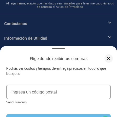
Al registrarme, acepto que mis datos sean tratados para fines mercadotécnicos
de acuerdo al
Aviso de Privacidad
Contáctanos
Información de Utilidad
Beneficios
Elige donde recibir tus compras
Acerca de ITALIKA
Podrás ver costos y tiempos de entrega precisos en todo lo que
busques
Aviso de privacidad
Ingresa un código postal
Ejerce tus derechos ARCO
Son 5 números.
Términos y condiciones
Términos de promociones
Las promociones de
www.italika.mx
pueden diferir de las promociones publicadas en tienda. El