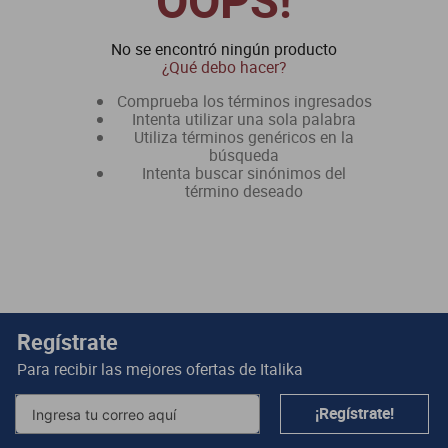
OOPS!
dm 300
No se encontró ningún producto
cuatrimotos
¿Qué debo hacer?
Comprueba los términos ingresados
Intenta utilizar una sola palabra
Utiliza términos genéricos en la
búsqueda
Intenta buscar sinónimos del
término deseado
Regístrate
Para recibir las mejores ofertas de
Italika
¡Regístrate!