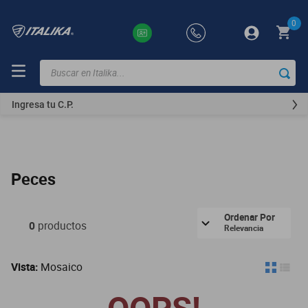
0
Buscar en Italika...
TÉRMINOS
MÁS
Ingresa tu C.P.
BUSCADOS
ft150
motocicletas
Peces
motoneta
250z
Ordenar Por
0
productos
Relevancia
dm
motos
Vista:
Mosaico
300z
vortex