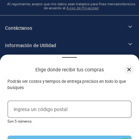
Al registrarme, acepto que mis datos sean tratados para fines mercadotécnicos
de acuerdo al
Aviso de Privacidad
Contáctanos
Información de Utilidad
Beneficios
Elige donde recibir tus compras
Acerca de ITALIKA
Podrás ver costos y tiempos de entrega precisos en todo lo que
busques
Aviso de privacidad
Ingresa un código postal
Ejerce tus derechos ARCO
Son 5 números.
Términos y condiciones
Términos de promociones
Las promociones de
www.italika.mx
pueden diferir de las promociones publicadas en tienda. El