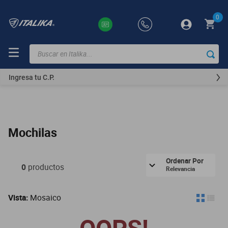
0
Buscar en Italika...
TÉRMINOS
MÁS
Ingresa tu C.P.
BUSCADOS
ft150
motocicletas
Mochilas
motoneta
250z
Ordenar Por
0
productos
Relevancia
dm
motos
Vista:
Mosaico
vortex
300z