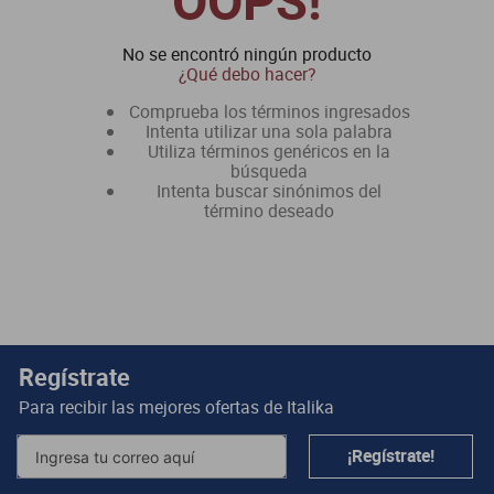
OOPS!
dm 300
No se encontró ningún producto
cuatrimotos
¿Qué debo hacer?
Comprueba los términos ingresados
Intenta utilizar una sola palabra
Utiliza términos genéricos en la
búsqueda
Intenta buscar sinónimos del
término deseado
Regístrate
Para recibir las mejores ofertas de
Italika
¡Regístrate!