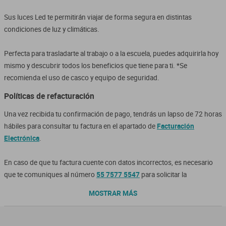
Sus luces Led te permitirán viajar de forma segura en distintas 
condiciones de luz y climáticas.

Perfecta para trasladarte al trabajo o a la escuela, puedes adquirirla hoy 
mismo y descubrir todos los beneficios que tiene para ti. *Se 
recomienda el uso de casco y equipo de seguridad.
Políticas de refacturación
Una vez recibida tu confirmación de pago, tendrás un lapso de 72 horas
hábiles para consultar tu factura en el apartado de
Facturación
Electrónica
.
En caso de que tu factura cuente con datos incorrectos, es necesario
que te comuniques al número
55 7577 5547
para solicitar la
modificación y envíes tu Constancia de Situación Fiscal al correo
MOSTRAR MÁS
contacto@elektra.mx
, con la finalidad de llevar a cabo el timbrado.
Salvo que la finalidad de este cambio sea Cambio del Receptor, este será