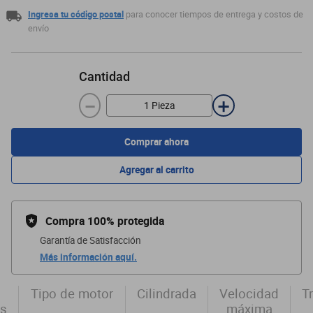
Ingresa tu código postal
para conocer tiempos de entrega y costos de
envío
Cantidad
－
＋
Comprar ahora
Agregar al carrito
Compra 100% protegida
Garantía de Satisfacción
Más información aquí.
Tipo de motor
Cilindrada
Velocidad
T
es
máxima