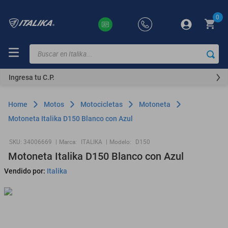
0
Buscar en Italika...
TÉRMINOS
MÁS
Ingresa tu C.P.
BUSCADOS
ft150
Motos
Motocicletas
Motoneta
motocicletas
Motoneta Italika D150 Blanco con Azul
motoneta
:
34006669
Marca:
ITALIKA
Modelo:
D150
250z
Motoneta Italika D150 Blanco con Azul
dm
Vendido por:
Italika
motos
vortex
300z