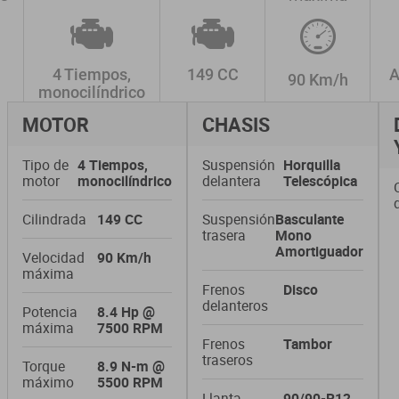
4 Tiempos,
149 CC
A
90 Km/h
monocilíndrico
MOTOR
CHASIS
Tipo de
4 Tiempos,
Suspensión
Horquilla
motor
monocilíndrico
delantera
Telescópica
Cilindrada
149 CC
Suspensión
Basculante
trasera
Mono
Amortiguador
Velocidad
90 Km/h
máxima
Frenos
Disco
delanteros
Potencia
8.4 Hp @
máxima
7500 RPM
Frenos
Tambor
traseros
Torque
8.9 N-m @
máximo
5500 RPM
Llanta
90/90-R12