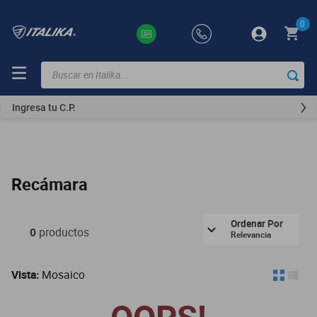
0
Buscar en Italika...
TÉRMINOS
MÁS
Ingresa tu C.P.
BUSCADOS
ft150
motocicletas
Recámara
motoneta
250z
Ordenar Por
0
productos
Relevancia
dm
motos
Vista:
Mosaico
300z
vortex