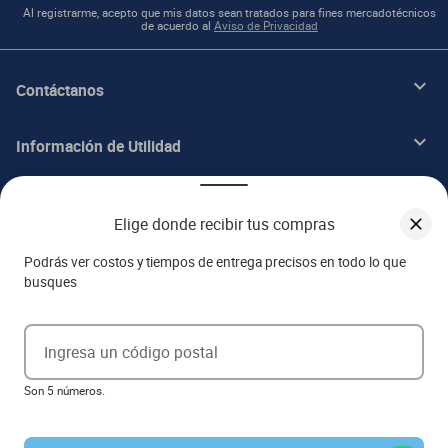
Al registrarme, acepto que mis datos sean tratados para fines mercadotécnicos
de acuerdo al
Aviso de Privacidad
Contáctanos
Información de Utilidad
Beneficios
Elige donde recibir tus compras
Acerca de ITALIKA
Podrás ver costos y tiempos de entrega precisos en todo lo que
busques
Aviso de privacidad
Ingresa un código postal
Ejerce tus derechos ARCO
Son 5 números.
Términos y condiciones
Términos de promociones
Las promociones de
www.italika.mx
pueden diferir de las promociones publicadas en tienda. El