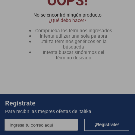
OOPS!
dm 300
No se encontró ningún producto
cuatrimotos
¿Qué debo hacer?
Comprueba los términos ingresados
Intenta utilizar una sola palabra
Utiliza términos genéricos en la
búsqueda
Intenta buscar sinónimos del
término deseado
Regístrate
Para recibir las mejores ofertas de
Italika
¡Regístrate!