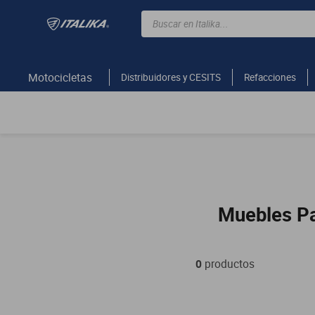
Buscar en Italika...
TÉRMINOS MÁS BUSCADOS
ft150
Motocicletas
Distribuidores y CESITS
Refacciones
motocicletas
motoneta
250z
dm
motos
Muebles Pa
vortex
300z
dm 300
0
productos
cuatrimotos