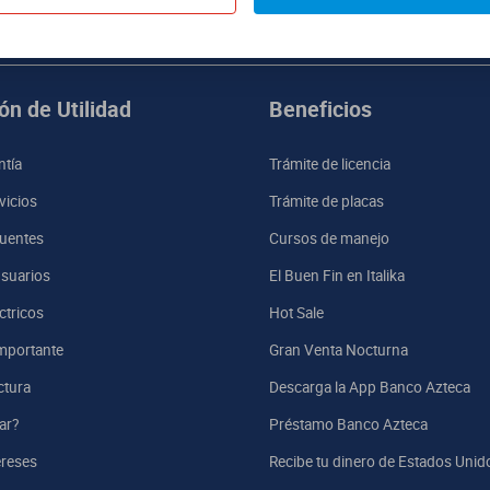
Al registrarme, acepto que mis datos sean tratados para fines mercadotécnicos d
ón de Utilidad
Beneficios
ntía
Trámite de licencia
vicios
Trámite de placas
uentes
Cursos de manejo
suarios
El Buen Fin en Italika
ctricos
Hot Sale
mportante
Gran Venta Nocturna
ctura
Descarga la App Banco Azteca
ar?
Préstamo Banco Azteca
ereses
Recibe tu dinero de Estados Unid