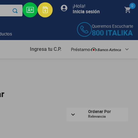
¡Hola!
0
Inicia sesión
Queremos Escucharte
800
ITALIKA
ductos
Ingresa tu C.P.
ar
Ordenar Por
Relevancia