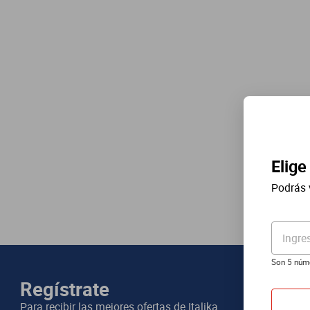
Elige
Podrás 
Ingre
Son 5 núm
Regístrate
Para recibir las mejores ofertas de
Italika