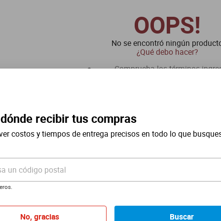
OOPS!
No se encontró ningún product
¿Qué debo hacer?
Comprueba los términos ingre
Intenta utilizar una sola pal
Utiliza términos genéricos en la
Intenta buscar sinónimos del térmi
 dónde recibir tus compras
ver costos y tiempos de entrega precisos en todo lo que busque
sa un código postal
eros.
No, gracias
Buscar