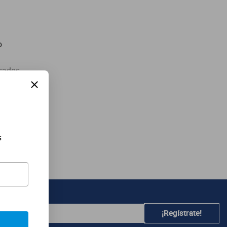
o
sados
abra
 búsqueda
no deseado
s
¡Regístrate!