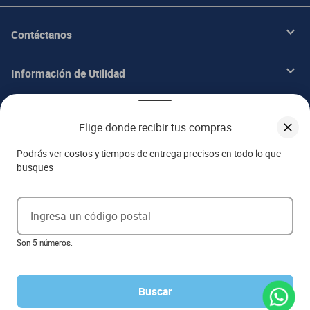
Contáctanos
Información de Utilidad
Beneficios
Elige donde recibir tus compras
Acerca de ITALIKA
Podrás ver costos y tiempos de entrega precisos en todo lo que
busques
Aviso de privacidad
Ingresa un código postal
Ejerce tus derechos ARCO
Son 5 números.
Términos y condiciones
Términos de promociones
Las promociones de
www.italika.mx
pueden diferir de las promociones publicadas en tienda. El
formato de los precios puede verse afectado por las configuraciones y diferencia de navegadores
Buscar
Derechos reservados 2023 Grupo Italika