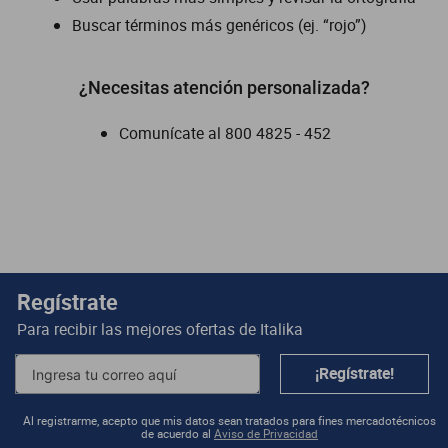
Buscar términos más genéricos (ej. “rojo”)
dm 300
cuatrimotos
¿Necesitas atención personalizada?
Comunícate al
800 4825 - 452
Regístrate
Para recibir las mejores ofertas de
Italika
¡Regístrate!
Al registrarme, acepto que mis datos sean tratados para fines mercadotécnicos
de acuerdo al
Aviso de Privacidad