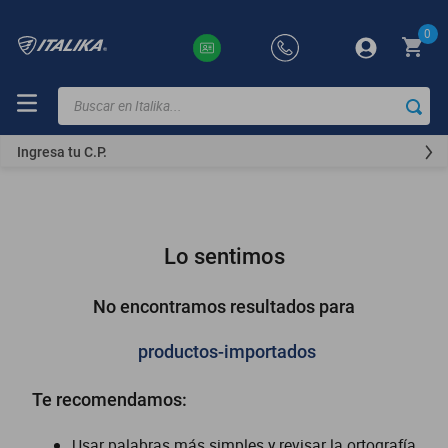
0
Buscar en Italika...
TÉRMINOS
MÁS
Ingresa tu C.P.
BUSCADOS
ft150
motocicletas
Lo sentimos
motoneta
250z
No encontramos resultados para
dm
productos-importados
motos
Te recomendamos:
vortex
300z
Usar palabras más simples y revisar la ortografía