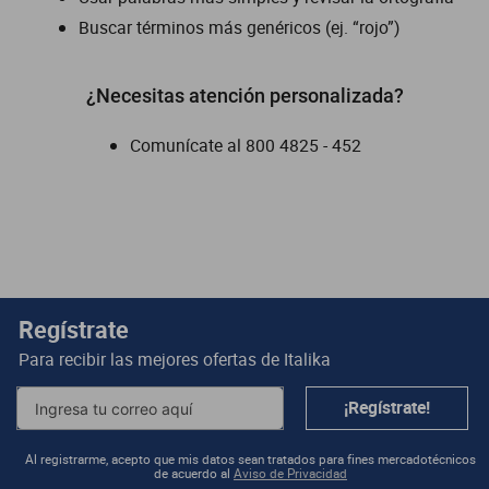
Buscar términos más genéricos (ej. “rojo”)
dm 300
cuatrimotos
¿Necesitas atención personalizada?
Comunícate al
800 4825 - 452
Regístrate
Para recibir las mejores ofertas de
Italika
¡Regístrate!
Al registrarme, acepto que mis datos sean tratados para fines mercadotécnicos
de acuerdo al
Aviso de Privacidad