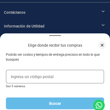
Contáctanos
Información de Utilidad
Beneficios
Elige donde recibir tus compras
Acerca de ITALIKA
Podrás ver costos y tiempos de entrega precisos en todo lo que
busques
Aviso de privacidad
Ingresa un código postal
Ejerce tus derechos ARCO
Son 5 números.
Términos y condiciones
Términos de promociones
Las promociones de
www.italika.mx
pueden diferir de las promociones publicadas en tienda. El
formato de los precios puede verse afectado por las configuraciones y diferencia de navegadores
Buscar
Derechos reservados 2023 Grupo Italika