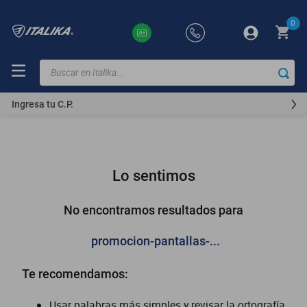
0
Buscar en Italika...
TÉRMINOS
MÁS
Ingresa tu C.P.
BUSCADOS
ft150
motocicletas
Lo sentimos
motoneta
250z
No encontramos resultados para
dm
promocion-pantallas-...
motos
Te recomendamos:
300z
vortex
Usar palabras más simples y revisar la ortografía