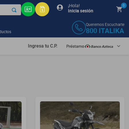
¡Hola!
0
Inicia sesión
Queremos Escucharte
800
ITALIKA
ductos
Ingresa tu C.P.