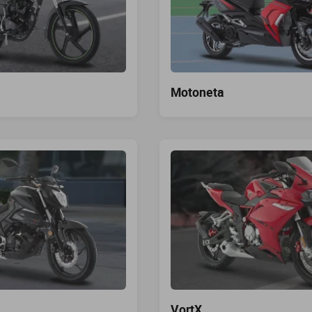
Motoneta
VortX