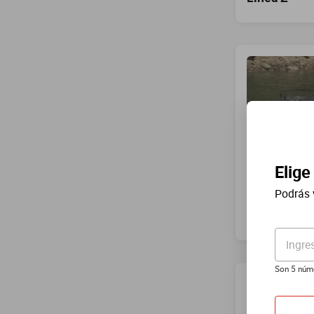
Elige
Podrás 
Cuatrimoto
Ingre
Son 5 núm