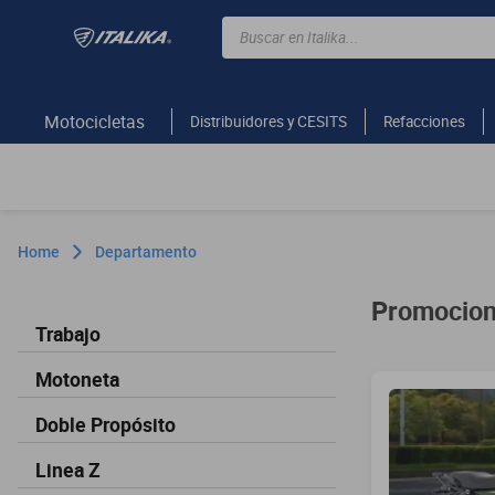
Buscar en Italika...
TÉRMINOS MÁS BUSCADOS
ft150
Motocicletas
Distribuidores y CESITS
Refacciones
motocicletas
motoneta
250z
Home
Departamento
dm
motos
Promocion
Trabajo
vortex
300z
Motoneta
dm 300
Doble Propósito
cuatrimotos
Linea Z