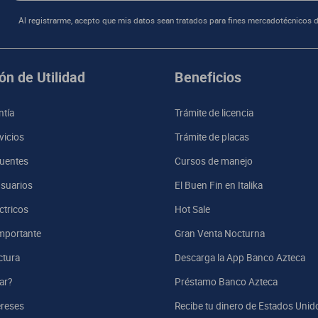
Al registrarme, acepto que mis datos sean tratados para fines mercadotécnicos d
ón de Utilidad
Beneficios
ntía
Trámite de licencia
vicios
Trámite de placas
uentes
Cursos de manejo
suarios
El Buen Fin en Italika
ctricos
Hot Sale
mportante
Gran Venta Nocturna
ctura
Descarga la App Banco Azteca
ar?
Préstamo Banco Azteca
ereses
Recibe tu dinero de Estados Unid