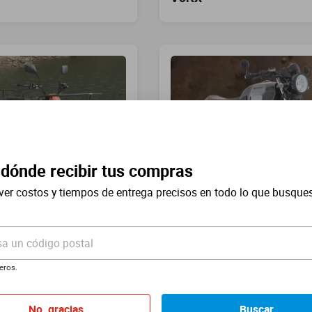
 dónde recibir tus compras
ver costos y tiempos de entrega precisos en todo lo que busque
s
Café Racer
sa un código postal
eros.
No, gracias
Buscar