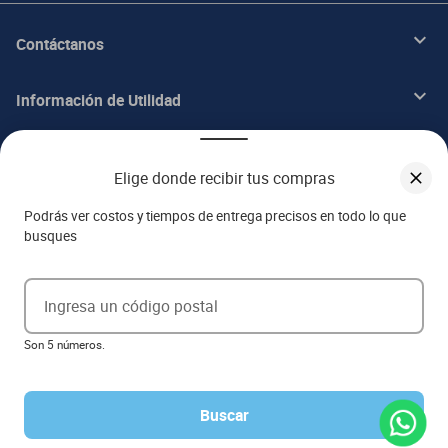
Contáctanos
Información de Utilidad
Beneficios
Elige donde recibir tus compras
Acerca de ITALIKA
Podrás ver costos y tiempos de entrega precisos en todo lo que
busques
Aviso de privacidad
Ingresa un código postal
Ejerce tus derechos ARCO
Son 5 números.
Términos y condiciones
Términos de promociones
Las promociones de
www.italika.mx
pueden diferir de las promociones publicadas en tienda. El
formato de los precios puede verse afectado por las configuraciones y diferencia de navegadores
Buscar
Derechos reservados 2023 Grupo Italika