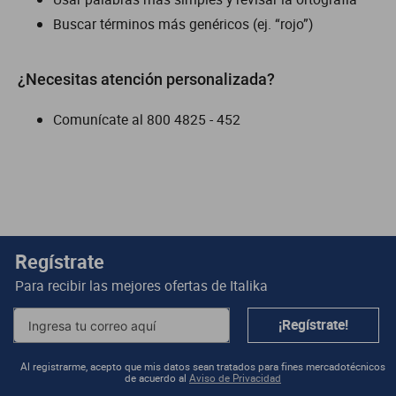
Buscar términos más genéricos (ej. “rojo”)
dm 300
cuatrimotos
¿Necesitas atención personalizada?
Comunícate al
800 4825 - 452
Regístrate
Para recibir las mejores ofertas de
Italika
¡Regístrate!
Al registrarme, acepto que mis datos sean tratados para fines mercadotécnicos
de acuerdo al
Aviso de Privacidad