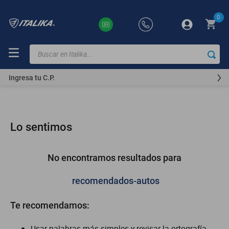
0
Buscar en Italika...
TÉRMINOS
MÁS
Ingresa tu C.P.
BUSCADOS
ft150
motocicletas
Lo sentimos
motoneta
250z
No encontramos resultados para
dm
recomendados-autos
motos
Te recomendamos:
vortex
300z
Usar palabras más simples y revisar la ortografía