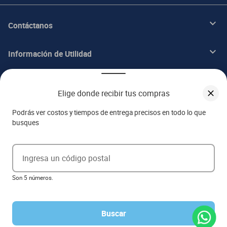
Contáctanos
Información de Utilidad
Beneficios
Elige donde recibir tus compras
Acerca de ITALIKA
Podrás ver costos y tiempos de entrega precisos en todo lo que
busques
Aviso de privacidad
Ingresa un código postal
Ejerce tus derechos ARCO
Son 5 números.
Términos y condiciones
Términos de promociones
Las promociones de
www.italika.mx
pueden diferir de las promociones publicadas en tienda. El
formato de los precios puede verse afectado por las configuraciones y diferencia de navegadores
Buscar
Derechos reservados 2023 Grupo Italika