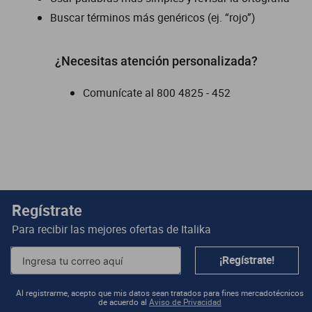
Buscar términos más genéricos (ej. “rojo”)
dm 300
cuatrimotos
¿Necesitas atención personalizada?
Comunícate al
800 4825 - 452
Regístrate
Para recibir las mejores ofertas de
Italika
¡Regístrate!
Al registrarme, acepto que mis datos sean tratados para fines mercadotécnicos
de acuerdo al
Aviso de Privacidad