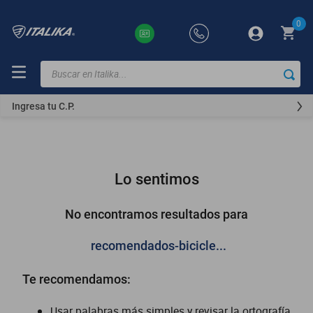
0
Buscar en Italika...
TÉRMINOS
MÁS
Ingresa tu C.P.
BUSCADOS
ft150
motocicletas
Lo sentimos
motoneta
250z
No encontramos resultados para
dm
recomendados-bicicle...
motos
Te recomendamos:
300z
vortex
Usar palabras más simples y revisar la ortografía