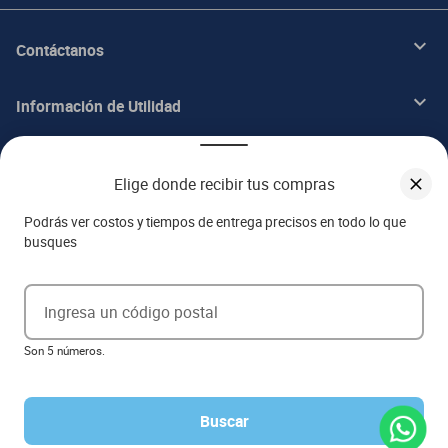
Contáctanos
Información de Utilidad
Beneficios
Elige donde recibir tus compras
Acerca de ITALIKA
Podrás ver costos y tiempos de entrega precisos en todo lo que
busques
Aviso de privacidad
Ingresa un código postal
Ejerce tus derechos ARCO
Son 5 números.
Términos y condiciones
Términos de promociones
Las promociones de
www.italika.mx
pueden diferir de las promociones publicadas en tienda. El
formato de los precios puede verse afectado por las configuraciones y diferencia de navegadores
Buscar
Derechos reservados 2023 Grupo Italika