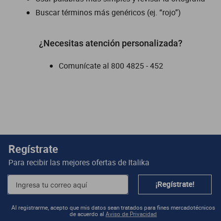
Buscar términos más genéricos (ej. “rojo”)
dm 300
cuatrimotos
¿Necesitas atención personalizada?
Comunícate al
800 4825 - 452
Regístrate
Para recibir las mejores ofertas de
Italika
¡Regístrate!
Al registrarme, acepto que mis datos sean tratados para fines mercadotécnicos
de acuerdo al
Aviso de Privacidad