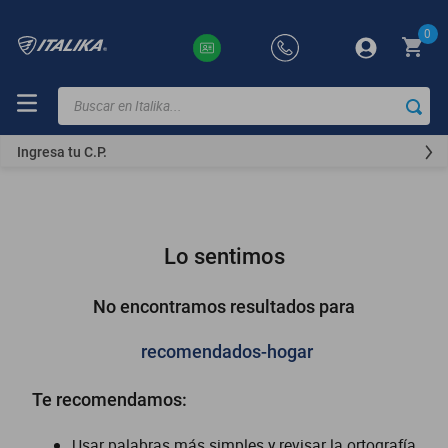
0
Buscar en Italika...
TÉRMINOS
MÁS
Ingresa tu C.P.
BUSCADOS
ft150
motocicletas
Lo sentimos
motoneta
250z
No encontramos resultados para
dm
recomendados-hogar
motos
Te recomendamos:
vortex
300z
Usar palabras más simples y revisar la ortografía