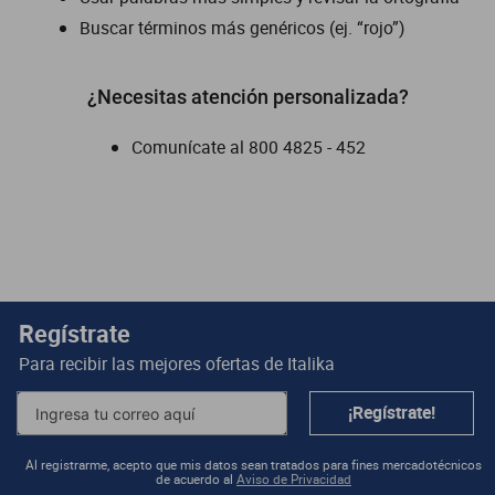
Buscar términos más genéricos (ej. “rojo”)
dm 300
cuatrimotos
¿Necesitas atención personalizada?
Comunícate al
800 4825 - 452
Regístrate
Para recibir las mejores ofertas de
Italika
¡Regístrate!
Al registrarme, acepto que mis datos sean tratados para fines mercadotécnicos
de acuerdo al
Aviso de Privacidad