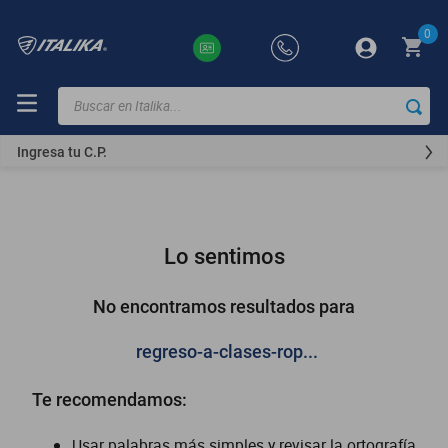
0
Buscar en Italika...
TÉRMINOS
MÁS
Ingresa tu C.P.
BUSCADOS
ft150
motocicletas
Lo sentimos
motoneta
250z
No encontramos resultados para
dm
regreso-a-clases-rop...
motos
Te recomendamos:
300z
vortex
Usar palabras más simples y revisar la ortografía