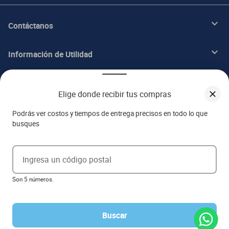
Contáctanos
Información de Utilidad
Beneficios
Elige donde recibir tus compras
Acerca de ITALIKA
Podrás ver costos y tiempos de entrega precisos en todo lo que
busques
Aviso de privacidad
Ingresa un código postal
Ejerce tus derechos ARCO
Son 5 números.
Términos y condiciones
Términos de promociones
Las promociones de
www.italika.mx
pueden diferir de las promociones publicadas en tienda. El
formato de los precios puede verse afectado por las configuraciones y diferencia de navegadores
Buscar
Derechos reservados 2023 Grupo Italika