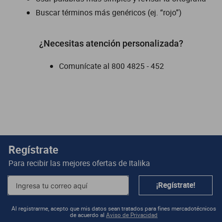
Buscar términos más genéricos (ej. “rojo”)
dm 300
cuatrimotos
¿Necesitas atención personalizada?
Comunícate al
800 4825 - 452
Regístrate
Para recibir las mejores ofertas de
Italika
¡Regístrate!
Al registrarme, acepto que mis datos sean tratados para fines mercadotécnicos
de acuerdo al
Aviso de Privacidad