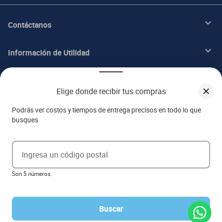
Contáctanos
Información de Utilidad
Beneficios
Elige donde recibir tus compras
Acerca de ITALIKA
Podrás ver costos y tiempos de entrega precisos en todo lo que
busques
Aviso de privacidad
Ingresa un código postal
Ejerce tus derechos ARCO
Son 5 números.
Términos y condiciones
Términos de promociones
Las promociones de
www.italika.mx
pueden diferir de las promociones publicadas en tienda. El
formato de los precios puede verse afectado por las configuraciones y diferencia de navegadores
Buscar
Derechos reservados 2023 Grupo Italika