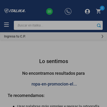
0
Buscar en Italika...
TÉRMINOS
MÁS
Ingresa tu C.P.
BUSCADOS
ft150
motocicletas
Lo sentimos
motoneta
250z
No encontramos resultados para
dm
ropa-en-promocion-el...
motos
Te recomendamos:
300z
vortex
Usar palabras más simples y revisar la ortografía