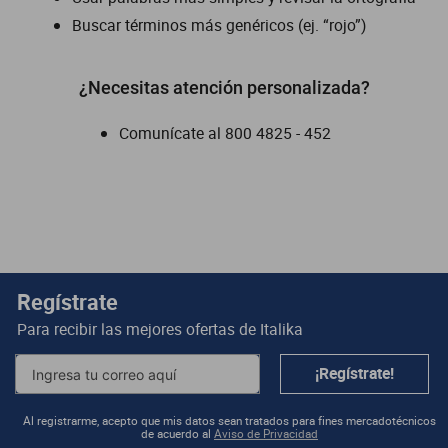
Buscar términos más genéricos (ej. “rojo”)
dm 300
cuatrimotos
¿Necesitas atención personalizada?
Comunícate al
800 4825 - 452
Regístrate
Para recibir las mejores ofertas de
Italika
¡Regístrate!
Al registrarme, acepto que mis datos sean tratados para fines mercadotécnicos
de acuerdo al
Aviso de Privacidad