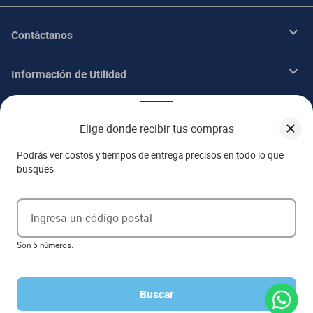
Contáctanos
Información de Utilidad
Beneficios
Elige donde recibir tus compras
Acerca de ITALIKA
Podrás ver costos y tiempos de entrega precisos en todo lo que
busques
Aviso de privacidad
Ingresa un código postal
Ejerce tus derechos ARCO
Son 5 números.
Términos y condiciones
Términos de promociones
Las promociones de
www.italika.mx
pueden diferir de las promociones publicadas en tienda. El
formato de los precios puede verse afectado por las configuraciones y diferencia de navegadores
Buscar
Derechos reservados 2023 Grupo Italika