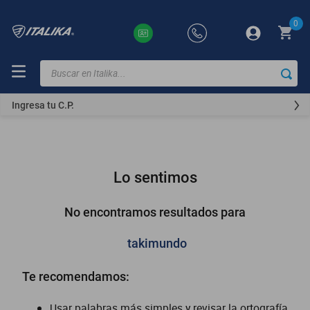
0
Buscar en Italika...
TÉRMINOS
MÁS
Ingresa tu C.P.
BUSCADOS
ft150
motocicletas
Lo sentimos
motoneta
250z
No encontramos resultados para
dm
takimundo
motos
Te recomendamos:
300z
vortex
Usar palabras más simples y revisar la ortografía