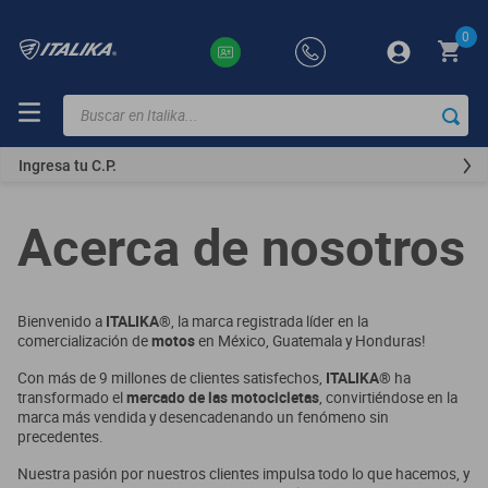
0
Buscar en Italika...
TÉRMINOS
MÁS
Ingresa tu C.P.
BUSCADOS
ft150
Acerca de nosotros
motocicletas
motoneta
Bienvenido a
ITALIKA®
, la marca registrada líder en la
250z
comercialización de
motos
en México, Guatemala y Honduras!
dm
Con más de 9 millones de clientes satisfechos,
ITALIKA®
ha
transformado el
mercado de las motocicletas
, convirtiéndose en la
motos
marca más vendida y desencadenando un fenómeno sin
precedentes.
300z
Nuestra pasión por nuestros clientes impulsa todo lo que hacemos, y
vortex