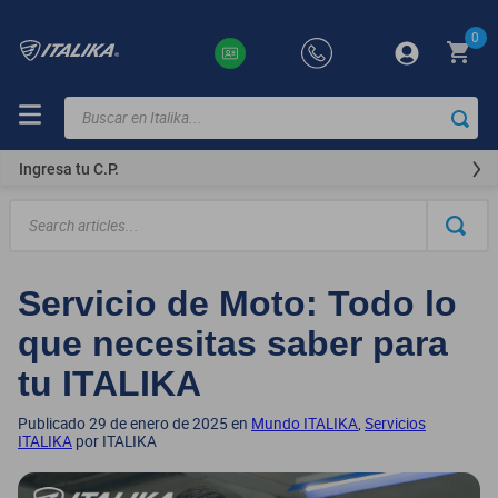
0
Buscar en Italika...
TÉRMINOS
MÁS
Ingresa tu C.P.
BUSCADOS
ft150
motocicletas
Servicio de Moto: Todo lo
motoneta
que necesitas saber para
250z
dm
tu ITALIKA
motos
Publicado 29 de enero de 2025 en
Mundo ITALIKA
,
Servicios
ITALIKA
por ITALIKA
300z
vortex