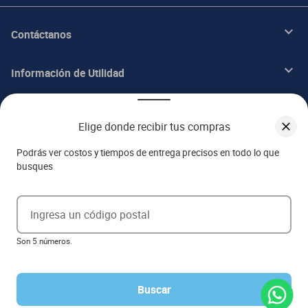
Contáctanos
Información de Utilidad
Beneficios
Elige donde recibir tus compras
Acerca de ITALIKA
Podrás ver costos y tiempos de entrega precisos en todo lo que
busques
Aviso de privacidad
Ingresa un código postal
Ejerce tus derechos ARCO
Son 5 números.
Términos y condiciones
Términos de promociones
Las promociones de
www.italika.mx
pueden diferir de las promociones publicadas en tienda. El
formato de los precios puede verse afectado por las configuraciones y diferencia de navegadores
Buscar
Derechos reservados 2023 Grupo Italika