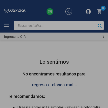
0
Buscar en Italika...
TÉRMINOS
MÁS
Ingresa tu C.P.
BUSCADOS
ft150
motocicletas
Lo sentimos
motoneta
250z
No encontramos resultados para
dm
regreso-a-clases-mal...
motos
Te recomendamos:
300z
vortex
Usar palabras más simples y revisar la ortografía