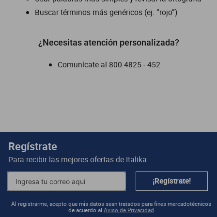
Buscar términos más genéricos (ej. “rojo”)
dm 300
cuatrimotos
¿Necesitas atención personalizada?
Comunícate al
800 4825 - 452
Regístrate
Para recibir las mejores ofertas de
Italika
¡Regístrate!
Al registrarme, acepto que mis datos sean tratados para fines mercadotécnicos
de acuerdo al
Aviso de Privacidad