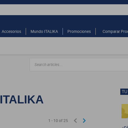
Accesorios
Mundo ITALIKA
Promociones
Comparar Pro
TU
 ITALIKA
1 - 10
of
25
¿Có