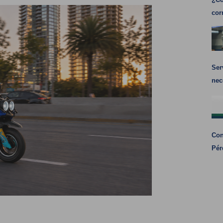
cor
Ser
nec
Con
Pér