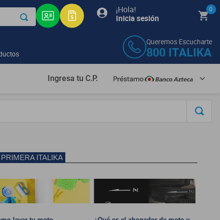
¡Hola!
0
Inicia sesión
Queremos Escucharte
800
ITALIKA
ductos
Ingresa tu C.P.
 PRIMERA ITALIKA
mo lavar tu moto
¿Qué es el ahogador de moto y