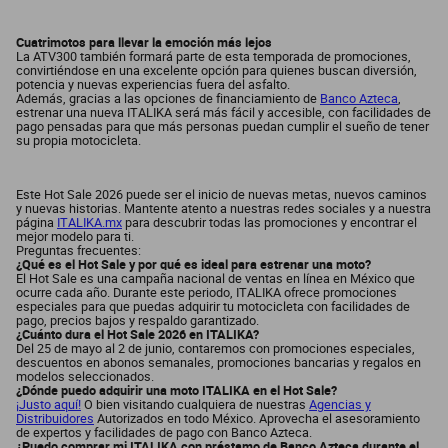
Cuatrimotos para llevar la emoción más lejos
La ATV300 también formará parte de esta temporada de promociones,
convirtiéndose en una excelente opción para quienes buscan diversión,
potencia y nuevas experiencias fuera del asfalto.
Además, gracias a las opciones de financiamiento de
Banco Azteca
,
estrenar una nueva ITALIKA será más fácil y accesible, con facilidades de
pago pensadas para que más personas puedan cumplir el sueño de tener
su propia motocicleta.
Este Hot Sale 2026 puede ser el inicio de nuevas metas, nuevos caminos
y nuevas historias. Mantente atento a nuestras redes sociales y a nuestra
página
ITALIKA.mx
para descubrir todas las promociones y encontrar el
mejor modelo para ti.
Preguntas frecuentes:
¿Qué es el Hot Sale y por qué es ideal para estrenar una moto?
El Hot Sale es una campaña nacional de ventas en línea en México que
ocurre cada año. Durante este periodo, ITALIKA ofrece promociones
especiales para que puedas adquirir tu motocicleta con facilidades de
pago, precios bajos y respaldo garantizado.
¿Cuánto dura el Hot Sale 2026 en ITALIKA?
Del 25 de mayo al 2 de junio, contaremos con promociones especiales,
descuentos en abonos semanales, promociones bancarias y regalos en
modelos seleccionados.
¿Dónde puedo adquirir una moto ITALIKA en el Hot Sale?
¡Justo aquí!
O bien visitando cualquiera de nuestras
Agencias y
Distribuidores
Autorizados en todo México. Aprovecha el asesoramiento
de expertos y facilidades de pago con Banco Azteca.
¿Puedo comprar mi ITALIKA con préstamo de Banco Azteca durante el