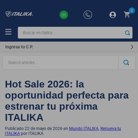
0
Buscar en Italika...
TÉRMINOS
MÁS
Ingresa tu C.P.
BUSCADOS
ft150
motocicletas
Hot Sale 2026: la
motoneta
oportunidad perfecta para
250z
dm
estrenar tu próxima
motos
ITALIKA
300z
Publicado 22 de mayo de 2026 en
Mundo ITALIKA
,
Renueva tu
ITALIKA
por ITALIKA
vortex